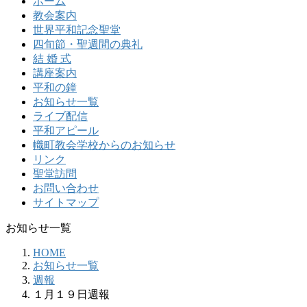
ホーム
教会案内
世界平和記念聖堂
四旬節・聖週間の典礼
結 婚 式
講座案内
平和の鐘
お知らせ一覧
ライブ配信
平和アピール
幟町教会学校からのお知らせ
リンク
聖堂訪問
お問い合わせ
サイトマップ
お知らせ一覧
HOME
お知らせ一覧
週報
１月１９日週報