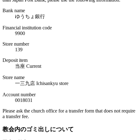
Bank name
ゆうちょ銀行
Financial institution code
9900
Store number
139
Deposit item
当座 Current
Store name
一三九店 Ichisankyu store
Account number
0018031
Please ask the church office for a transfer form that does not require
a transfer fee.
教会内のゴミ出しについて