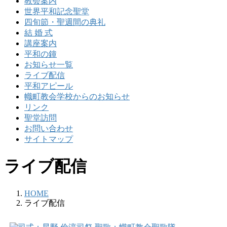
教会案内
世界平和記念聖堂
四旬節・聖週間の典礼
結 婚 式
講座案内
平和の鐘
お知らせ一覧
ライブ配信
平和アピール
幟町教会学校からのお知らせ
リンク
聖堂訪問
お問い合わせ
サイトマップ
ライブ配信
HOME
ライブ配信