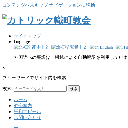
コンテンツへスキップ
ナビゲーションに移動
サイトマップ
language
简体中文
繁體中文
English
Fi
外国語への翻訳は、機械による自動翻訳を利用していま
×
フリーワードでサイト内を検索
検索:
ホーム
教会案内
平和アピール
お問い合わせ