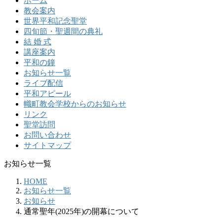
ホーム
教会案内
世界平和記念聖堂
四旬節・聖週間の典礼
結 婚 式
講座案内
平和の鐘
お知らせ一覧
ライブ配信
平和アピール
幟町教会学校からのお知らせ
リンク
聖堂訪問
お問い合わせ
サイトマップ
お知らせ一覧
HOME
お知らせ一覧
お知らせ
通常聖年(2025年)の開幕について