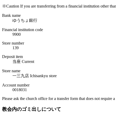
※Caution If you are transferring from a financial institution other th
Bank name
ゆうちょ銀行
Financial institution code
9900
Store number
139
Deposit item
当座 Current
Store name
一三九店 Ichisankyu store
Account number
0018031
Please ask the church office for a transfer form that does not require a 
教会内のゴミ出しについて