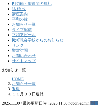
四旬節・聖週間の典礼
結 婚 式
講座案内
平和の鐘
お知らせ一覧
ライブ配信
平和アピール
幟町教会学校からのお知らせ
リンク
聖堂訪問
お問い合わせ
サイトマップ
お知らせ一覧
HOME
お知らせ一覧
週報
１１月３０日週報
2025.11.30
/ 最終更新日時 :
2025.11.30
nobori-admin
週報