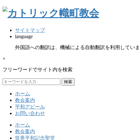
コ
ナ
ン
ビ
テ
ゲ
ン
ー
サイトマップ
ツ
シ
language
へ
ョ
外国語への翻訳は、機械による自動翻訳を利用していま
ス
ン
キ
に
×
ッ
移
プ
動
フリーワードでサイト内を検索
検
索:
ホーム
教会案内
平和アピール
お問い合わせ
ホーム
教会案内
世界平和記念聖堂