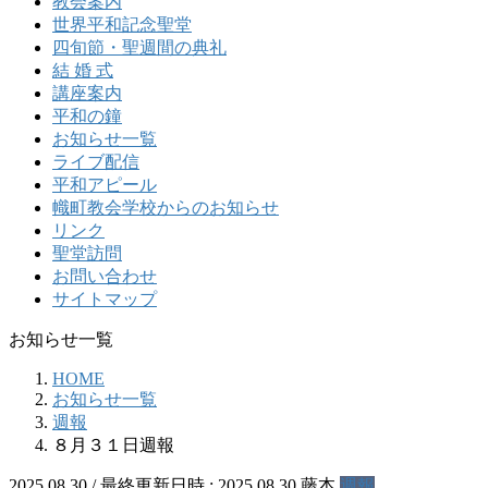
教会案内
世界平和記念聖堂
四旬節・聖週間の典礼
結 婚 式
講座案内
平和の鐘
お知らせ一覧
ライブ配信
平和アピール
幟町教会学校からのお知らせ
リンク
聖堂訪問
お問い合わせ
サイトマップ
お知らせ一覧
HOME
お知らせ一覧
週報
８月３１日週報
2025.08.30
/ 最終更新日時 :
2025.08.30
藤本
週報