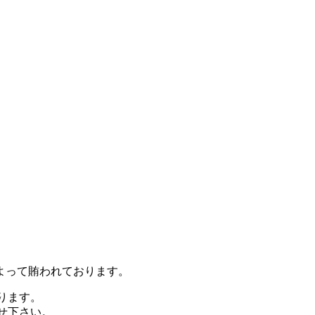
よって賄われております。
ります。
せ下さい。