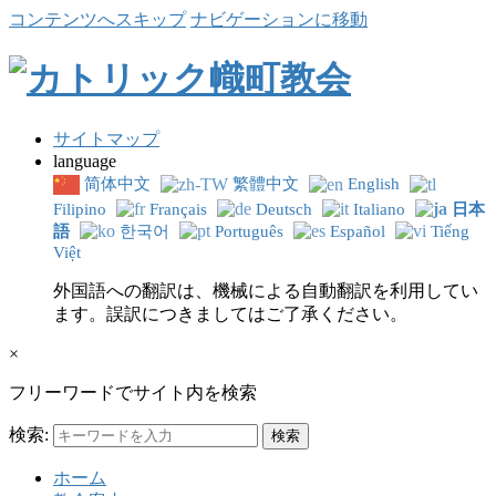
コンテンツへスキップ
ナビゲーションに移動
サイトマップ
language
简体中文
繁體中文
English
Filipino
Français
Deutsch
Italiano
日本
語
한국어
Português
Español
Tiếng
Việt
外国語への翻訳は、機械による自動翻訳を利用してい
ます。誤訳につきましてはご了承ください。
×
フリーワードでサイト内を検索
検索:
ホーム