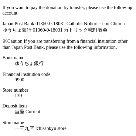
If you want to pay the donation by transfer, please use the following
account.
Japan Post Bank 01360-0-18031 Catholic Nobori－cho Church
ゆうちょ銀行 01360-0-18031 カトリック幟町教会
※Caution If you are transferring from a financial institution other
than Japan Post Bank, please use the following information.
Bank name
ゆうちょ銀行
Financial institution code
9900
Store number
139
Deposit item
当座 Current
Store name
一三九店 Ichisankyu store