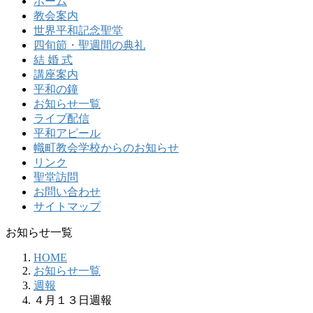
ホーム
教会案内
世界平和記念聖堂
四旬節・聖週間の典礼
結 婚 式
講座案内
平和の鐘
お知らせ一覧
ライブ配信
平和アピール
幟町教会学校からのお知らせ
リンク
聖堂訪問
お問い合わせ
サイトマップ
お知らせ一覧
HOME
お知らせ一覧
週報
４月１３日週報