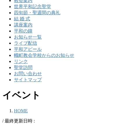
教会案内
世界平和記念聖堂
四旬節・聖週間の典礼
結 婚 式
講座案内
平和の鐘
お知らせ一覧
ライブ配信
平和アピール
幟町教会学校からのお知らせ
リンク
聖堂訪問
お問い合わせ
サイトマップ
イベント
HOME
/ 最終更新日時 :