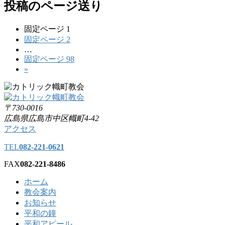
投稿のページ送り
固定ページ
1
固定ページ
2
…
固定ページ
98
»
〒730-0016
広島県広島市中区幟町4-42
アクセス
TEL
082-221-0621
FAX
082-221-8486
ホーム
教会案内
お知らせ
平和の鐘
平和アピール